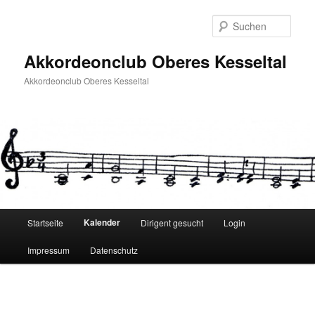
Zum
Inhalt
Such
wechseln
Akkordeonclub Oberes Kesseltal
Akkordeonclub Oberes Kesseltal
Hauptmenü
Kalender
Startseite
Dirigent gesucht
Login
Impressum
Datenschutz