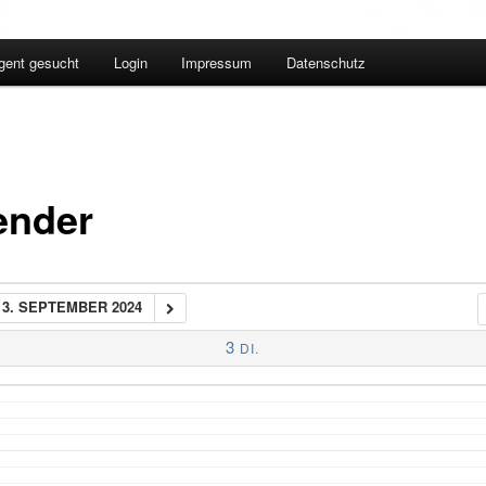
igent gesucht
Login
Impressum
Datenschutz
ender
3. SEPTEMBER 2024
3
DI.