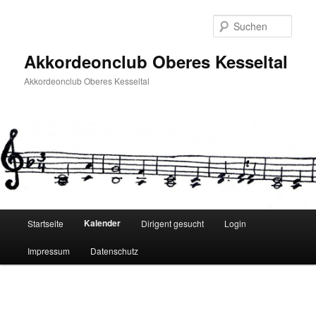
Zum
Inhalt
Such
wechseln
Akkordeonclub Oberes Kesseltal
Akkordeonclub Oberes Kesseltal
Hauptmenü
Kalender
Startseite
Dirigent gesucht
Login
Impressum
Datenschutz