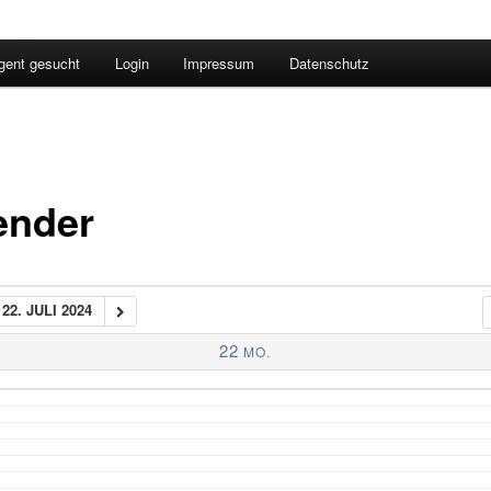
igent gesucht
Login
Impressum
Datenschutz
ender
22. JULI 2024
22
MO.