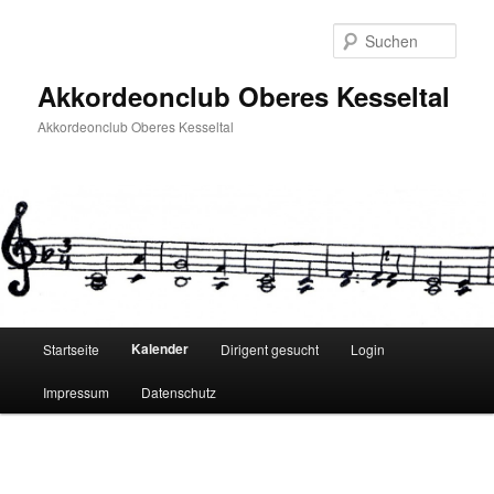
Zum
Inhalt
Such
wechseln
Akkordeonclub Oberes Kesseltal
Akkordeonclub Oberes Kesseltal
Hauptmenü
Kalender
Startseite
Dirigent gesucht
Login
Impressum
Datenschutz